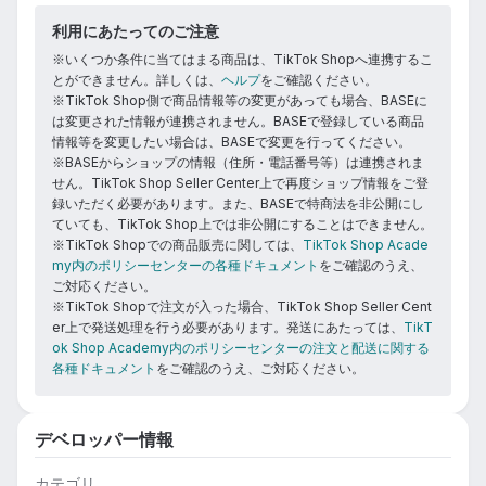
利用にあたってのご注意
※いくつか条件に当てはまる商品は、TikTok Shopへ連携するこ
とができません。詳しくは、
ヘルプ
をご確認ください。
※TikTok Shop側で商品情報等の変更があっても場合、BASEに
は変更された情報が連携されません。BASEで登録している商品
情報等を変更したい場合は、BASEで変更を行ってください。
※BASEからショップの情報（住所・電話番号等）は連携されま
せん。TikTok Shop Seller Center上で再度ショップ情報をご登
録いただく必要があります。また、BASEで特商法を非公開にし
ていても、TikTok Shop上では非公開にすることはできません。
※TikTok Shopでの商品販売に関しては、
TikTok Shop Acade
my内のポリシーセンターの各種ドキュメント
をご確認のうえ、
ご対応ください。
※TikTok Shopで注文が入った場合、TikTok Shop Seller Cent
er上で発送処理を行う必要があります。発送にあたっては、
TikT
ok Shop Academy内のポリシーセンターの注文と配送に関する
各種ドキュメント
をご確認のうえ、ご対応ください。
デベロッパー情報
カテゴリ